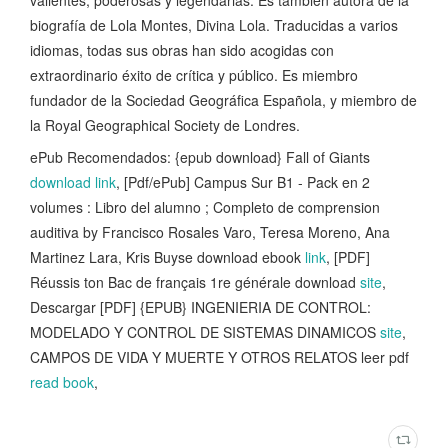
biografía de Lola Montes, Divina Lola. Traducidas a varios
idiomas, todas sus obras han sido acogidas con
extraordinario éxito de crítica y público. Es miembro
fundador de la Sociedad Geográfica Española, y miembro de
la Royal Geographical Society de Londres.
ePub Recomendados: {epub download} Fall of Giants
download link
, [Pdf/ePub] Campus Sur B1 - Pack en 2
volumes : Libro del alumno ; Completo de comprension
auditiva by Francisco Rosales Varo, Teresa Moreno, Ana
Martinez Lara, Kris Buyse download ebook
link
, [PDF]
Réussis ton Bac de français 1re générale download
site
,
Descargar [PDF] {EPUB} INGENIERIA DE CONTROL:
MODELADO Y CONTROL DE SISTEMAS DINAMICOS
site
,
CAMPOS DE VIDA Y MUERTE Y OTROS RELATOS leer pdf
read book
,