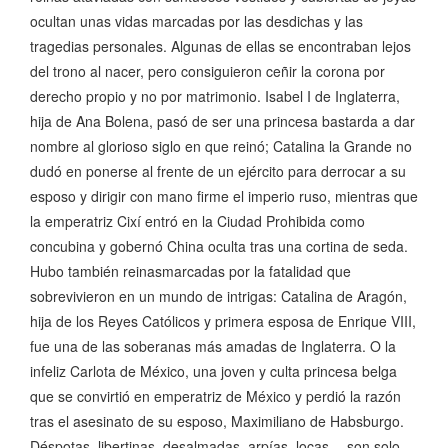
ocultan unas vidas marcadas por las desdichas y las
tragedias personales. Algunas de ellas se encontraban lejos
del trono al nacer, pero consiguieron ceñir la corona por
derecho propio y no por matrimonio. Isabel I de Inglaterra,
hija de Ana Bolena, pasó de ser una princesa bastarda a dar
nombre al glorioso siglo en que reinó; Catalina la Grande no
dudó en ponerse al frente de un ejército para derrocar a su
esposo y dirigir con mano firme el imperio ruso, mientras que
la emperatriz Cixí entró en la Ciudad Prohibida como
concubina y gobernó China oculta tras una cortina de seda.
Hubo también reinasmarcadas por la fatalidad que
sobrevivieron en un mundo de intrigas: Catalina de Aragón,
hija de los Reyes Católicos y primera esposa de Enrique VIII,
fue una de las soberanas más amadas de Inglaterra. O la
infeliz Carlota de México, una joven y culta princesa belga
que se convirtió en emperatriz de México y perdió la razón
tras el asesinato de su esposo, Maximiliano de Habsburgo.
Déspotas, libertinas, desalmadas, arpías, locas… son solo